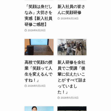
「笑顔は身だし
新入社員の皆さ
なみ」大切さを
んに笑顔研修
実感【新入社員
2026年6月19日
研修ご感想】
2026年6月20日
高校で笑顔の授
新人研修を全社
業「笑顔って人
員でご受講「後
生を変えるんで
輩に伝えたいこ
すね！」
とが すべて詰ま
っていまし
2026年5月15日
た！」
2026年5月15日