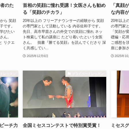
場者のた
首相の笑顔に憧れ受講！女医さんも勧め
「真顔
る「笑顔のチカラ」
な内容
から 笑顔
20年以上の フリーアナウンサーの経験から 笑顔
20年以上
和子です。
の専門家として活動している 内谷佐和子です。
の専門家と
を学びたい
先日、高市早苗さんの外交での笑顔に憧れ ネッ
「笑顔が変
Xさん。
ト検索して私の講座に たどり着いたという女医
礎編・応用
と リクエ
さん。 拙書『勝てる笑顔』を読んでくださり 深
ご感想を頂
く共感してい...
座に参加され
2025年12月6日
2025年1
ートレッスン
プライベートレッスン
ピーチ力
全国ミセスコンテストで特別賞受賞！
ミセス