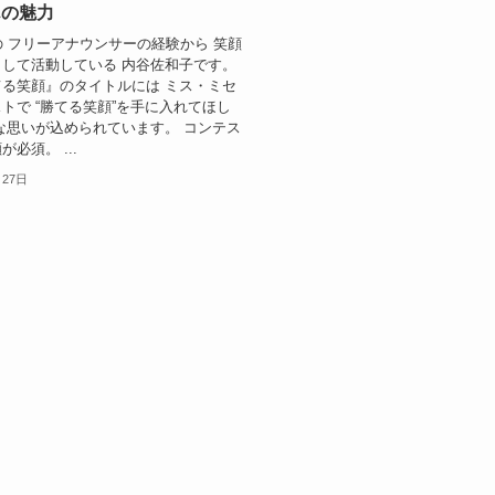
んの魅力
の フリーアナウンサーの経験から 笑顔
して活動している 内谷佐和子です。
る笑顔』のタイトルには ミス・ミセ
トで “勝てる笑顔”を手に入れてほし
な思いが込められています。 コンテス
必須。 ...
月27日