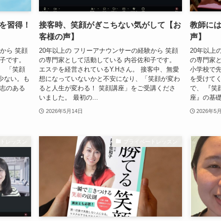
を習得！
接客時、笑顔がぎこちない気がして【お
教師に
客様の声】
声】
から 笑顔
20年以上の フリーアナウンサーの経験から 笑顔
20年以上
和子です。
の専門家として活動している 内谷佐和子です。
の専門家
。 「笑顔
エステを経営されているY.Hさん。 接客中、無愛
小学校で先
少ない。も
想になっていないかと不安になり、「笑顔が変わ
を受けて
い志のある
ると人生が変わる！ 笑顔講座」をご受講くださ
で、 『笑
いました。 最初の...
座』の基礎
2026年5月14日
2026年5
ートレッスン
プライベートレッスン