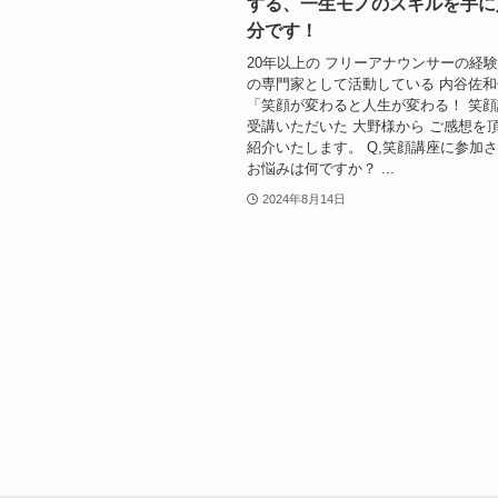
する、一生モノのスキルを手に
分です！
20年以上の フリーアナウンサーの経験
の専門家として活動している 内谷佐
「笑顔が変わると人生が変わる！ 笑
受講いただいた 大野様から ご感想を
紹介いたします。 Q,笑顔講座に参加
お悩みは何ですか？ ...
2024年8月14日