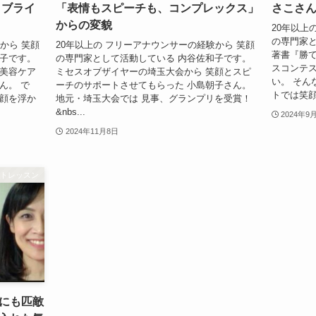
 ブライ
「表情もスピーチも、コンプレックス」
さこさ
からの変貌
20年以上
の専門家と
から 笑顔
20年以上の フリーアナウンサーの経験から 笑顔
著書『勝て
和子です。
の専門家として活動している 内谷佐和子です。
スコンテス
の美容ケア
ミセスオブザイヤーの埼玉大会から 笑顔とスピ
い。 そん
ん。 で
ーチのサポートさせてもらった 小島朝子さん。
トでは笑顔が
笑顔を浮か
地元・埼玉大会では 見事、グランプリを受賞！
&nbs...
2024年9
2024年11月8日
ートレッスン
にも匹敵