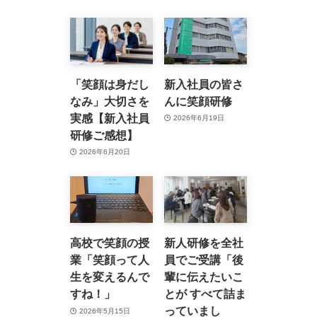
「笑顔は身だし
新入社員の皆さ
なみ」大切さを
んに笑顔研修
実感【新入社員
2026年6月19日
研修ご感想】
2026年6月20日
高校で笑顔の授
新人研修を全社
業「笑顔って人
員でご受講「後
生を変えるんで
輩に伝えたいこ
すね！」
とが すべて詰ま
っていまし
2026年5月15日