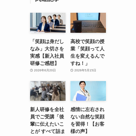
「笑顔は身だし
高校で笑顔の授
なみ」大切さを
業「笑顔って人
実感【新入社員
生を変えるんで
研修ご感想】
すね！」
2026年6月20日
2026年5月15日
新人研修を全社
感情に左右され
員でご受講「後
ない自然な笑顔
輩に伝えたいこ
を習得！【お客
とが すべて詰ま
様の声】