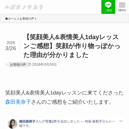
ご相談
MENU
ホーム
お客様の声
【笑顔美人&表情美人1dayレッス
2018
ンご感想】笑顔が作り物っぽかっ
3/26
た理由が分かりました
2018年3月26日
お客様の声
笑顔美人&表情美人1dayレッスンに来てくださった
森田美奈子
さんのご感想をご紹介いたします。