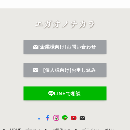
[企業様向け]お問い合わせ
[個人様向け]お申し込み
LINEで相談