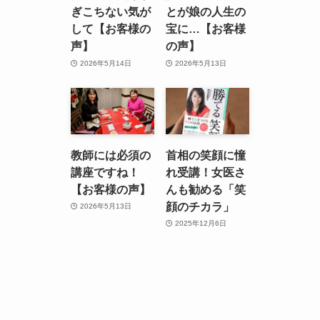
ぎこちない気が
とが娘の人生の
して【お客様の
宝に…【お客様
声】
の声】
2026年5月14日
2026年5月13日
教師には必須の
首相の笑顔に憧
講座ですね！
れ受講！女医さ
【お客様の声】
んも勧める「笑
顔のチカラ」
2026年5月13日
2025年12月6日