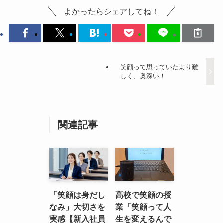
よかったらシェアしてね！
笑顔って思っていたより難
しく、奥深い！
関連記事
「笑顔は身だし
高校で笑顔の授
なみ」大切さを
業「笑顔って人
実感【新入社員
生を変えるんで